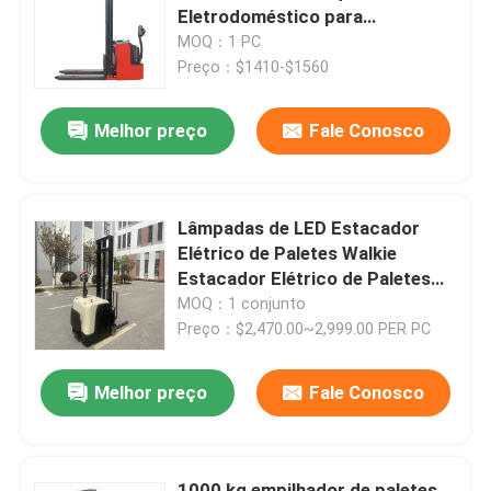
Eletrodoméstico para
empilhadeiras de paletes
MOQ：1 PC
Sobre nós
Preço：$1410-$1560
Melhor preço
Fale Conosco
Excursão da fábrica
Controle da qualidade
Lâmpadas de LED Estacador
Elétrico de Paletes Walkie
Contato E.U.
Estacador Elétrico de Paletes
Double Fork
MOQ：1 conjunto
Preço：$2,470.00~2,999.00 PER PC
Empilhadeira elétrica da pálete
Melhor preço
Fale Conosco
Empilhador elétrico da pálete
Paleteira Elétrica
1000 kg empilhador de paletes