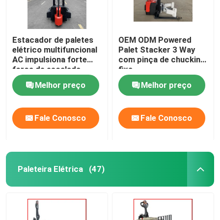
Estacador de paletes
OEM ODM Powered
elétrico multifuncional
Palet Stacker 3 Way
AC impulsiona forte
com pinça de chucking
força de escalada
fixa
Melhor preço
Melhor preço
Fale Conosco
Fale Conosco
Paleteira Elétrica
(47)