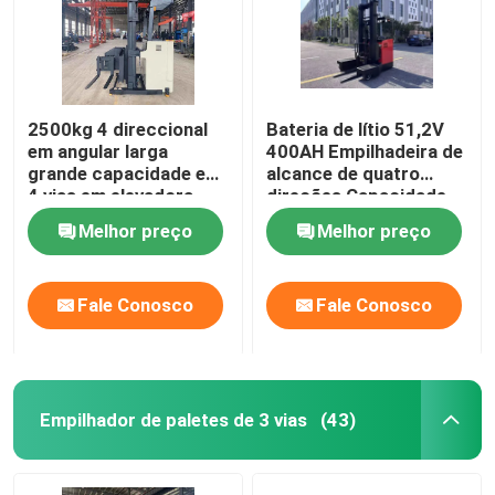
2500kg 4 direccional
Bateria de lítio 51,2V
em angular larga
400AH Empilhadeira de
grande capacidade em
alcance de quatro
4 vias em elevadora
direções Capacidade
elevadora
de carga de 2000 Kg 2
Melhor preço
Melhor preço
toneladas
Fale Conosco
Fale Conosco
Empilhador de paletes de 3 vias
(43)