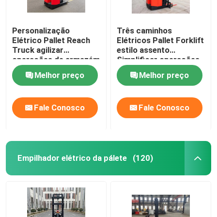
Personalização
Três caminhos
Elétrico Pallet Reach
Elétricos Pallet Forklift
Truck agilizar
estilo assento
operações de armazém
Simplificar operações
de armazém
Melhor preço
Melhor preço
Fale Conosco
Fale Conosco
Empilhador elétrico da pálete
(120)