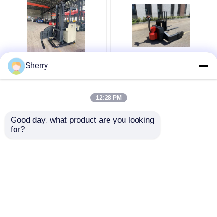
2500kg 3 Way Palet
Estacionamento lateral
Sherry
Stacker Passeio
em empilhadeira
estreito AC Drive
elétrica de 1,5
Automático Guiado
toneladas Sistema de
12:28 PM
Grande Ângulo
controle de
Melhor preço
Melhor preço
acionamento
Good day, what product are you looking 
americano CURTIS
for?
Fale Conosco
Fale Conosco
Veja mais
Casa
Mapa do Site
Fale Conosco
Desktop Site