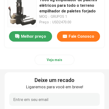
elétricos para todo o terreno
empilhador de paletes forjado
4 Empilhadeira direccional
MOQ：GRUPOS 1
Preço：USD2470.00
Empilhador de paletes de 3 vias
Melhor preço
Fale Conosco
Empilhadeira elétrica do alcance
Trator de reboco elétrico
Veja mais
Motor de veículos elétricos
Deixe um recado
Ligaremos para você em breve!
Caminhão de elevação de duplo alcance
caminhão de empilhadeira da colheita de ordem