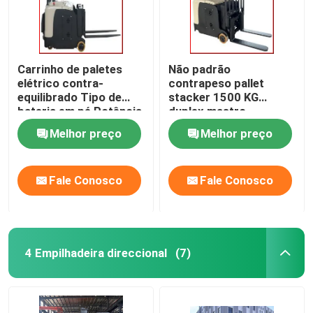
Carrinho de paletes
Não padrão
elétrico contra-
contrapeso pallet
equilibrado Tipo de
stacker 1500 KG
bateria em pé Potência
duplex mastro
Melhor preço
Melhor preço
Fale Conosco
Fale Conosco
4 Empilhadeira direccional
(7)