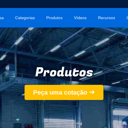
sa
Categorias
Produtos
Vídeos
Recursos
Produtos
Peça uma cotação