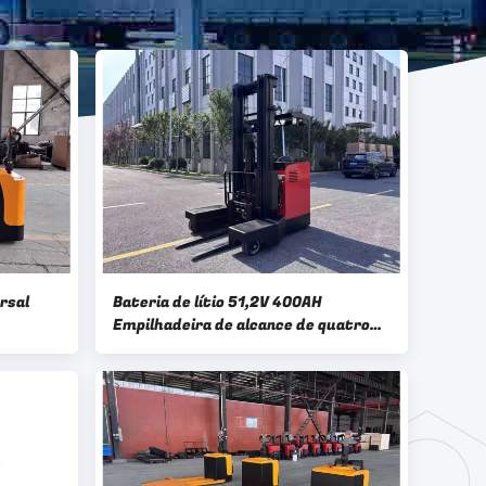
rsal
Bateria de lítio 51,2V 400AH
Empilhadeira de alcance de quatro
ada com
direções Capacidade de carga de
 Dupla
2000 Kg 2 toneladas
700 Kg