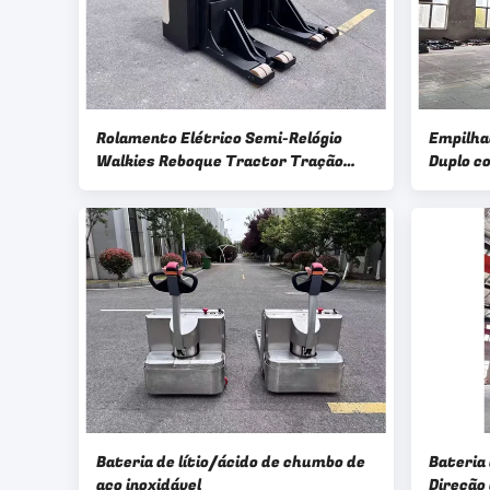
Rolamento Elétrico Semi-Relógio
Empilha
Walkies Reboque Tractor Tração
Duplo c
Peso 8000 KG Capacidade da bateria
Livre T
24 V 320 AH
KG Altu
Bateria de lítio/ácido de chumbo de
Bateria
aço inoxidável
Direção