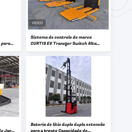
Sistema de controlo de marca
 para
CURTIS EV Transfer Switch Alta
centros
potência Veículo elétrico Estação de
ca de
carregamento Transfer Switch Peso
em e
de tração
Bateria de lítio dupla dupla extensão
do Jack
para a frente Capacidade de