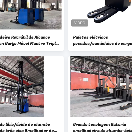
deira Retrátil de Alcance
Paletes elétricos
om Garfo Móvel Mastro Triplo
pesados/caminhões de carga
otal Capacidade Nominal 1500
distribuição de paletes nos 
ra de Elevação 10 Metros
de distribuição para a logísti
satisfação de pedidos, triag
expedição
 de lítio/ácido de chumbo
Grande tonelagem Bateria
 de três vias Empilhador de
empilhadeira de chumbo-áci