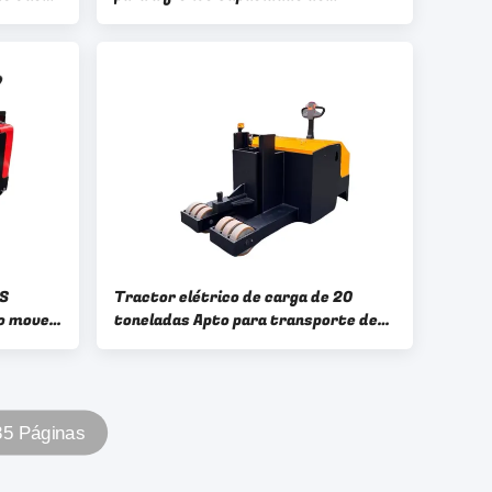
e 6000
empilhadeira 1600 KGS 1,6 toneladas.
ain
AS
Tractor elétrico de carga de 20
co mover
toneladas Apto para transporte de
o 1200
longa distância ou em larga escala
35 Páginas