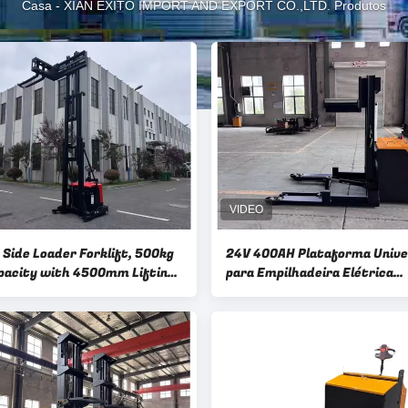
Casa
-
XIAN EXITO IMPORT AND EXPORT CO.,LTD. Produtos
 Side Loader Forklift​​, 500kg
24V 400AH Plataforma Unive
pacity with 4500mm Lifting
para Empilhadeira Elétrica
Personalizada Não Padroniz
Rolamento, Tambor Rotativo
Face, Capacidade de Carga 1