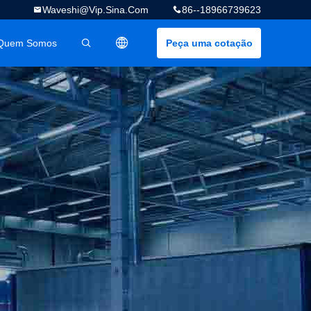
Waveshi@vip.sina.com
86--18966739623
Quem Somos
Peça uma cotação
描述