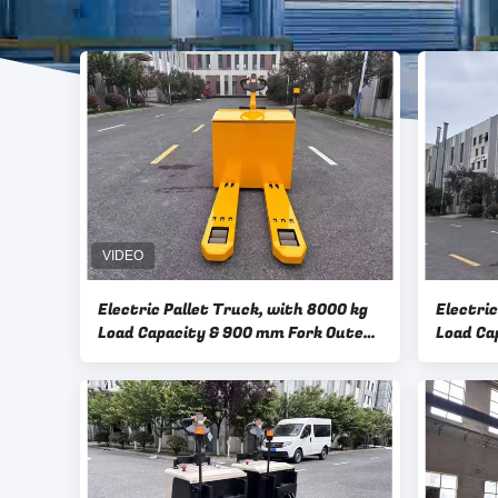
Electric Pallet Truck, with 8000 kg ​
Electric
Load Capacity & 900 mm Fork Outer
Load Ca
Width
Height