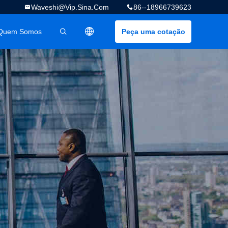
Waveshi@vip.sina.com
86--18966739623
Quem Somos
Peça uma cotação
描述