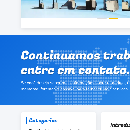
Continuamos trab
entre em contato
Se você deseja saber mais informações sobre o produto, o
momento, faremos o possível para fornecer mais serviços.
Categorias
Introd