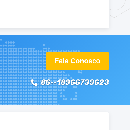
Fale Conosco
86--18966739623