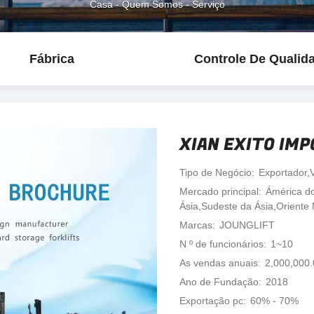
Casa
-
Quem Somos
-
Serviço
Fábrica
Controle De Qualid
XIAN EXITO IMP
Tipo de Negócio
Exportador,
Mercado principal
Ámérica do
Ásia,Sudeste da Ásia,Oriente
Marcas
JOUNGLIFT
N º de funcionários
1~10
As vendas anuais
2,000,000
Ano de Fundação
2018
Exportação pc
60% - 70%