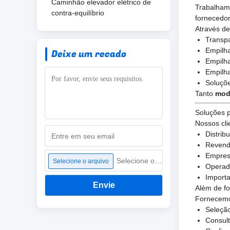
Caminhão elevador elétrico de
Trabalham
contra-equilíbrio
fornecedo
Através de
Transpa
Empilha
Deixe um recado
Empilha
Empilha
Soluçõ
Tanto
mod
Soluções 
Nossos cli
Distrib
Revend
Empresa
Selecione o arquivo
Selecione o arquivo
Operad
Importa
Envie
Além de fo
Fornecemo
Seleçã
Consult