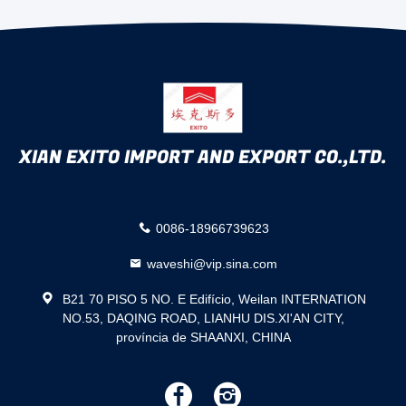
XIAN EXITO IMPORT AND EXPORT CO.,LTD.
0086-18966739623
waveshi@vip.sina.com
B21 70 PISO 5 NO. E Edifício, Weilan INTERNATION
NO.53, DAQING ROAD, LIANHU DIS.XI'AN CITY,
província de SHAANXI, CHINA