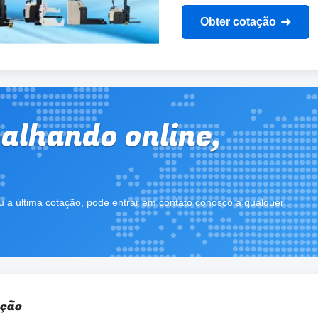
Obter cotação
alhando online,
.
u a última cotação, pode entrar em contato conosco a qualquer
ução