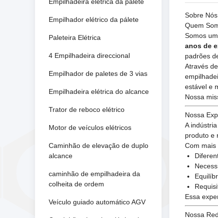
Empilhadeira elétrica da pálete
Sobre Nós
Empilhador elétrico da pálete
Quem So
Somos uma
Paleteira Elétrica
anos de e
4 Empilhadeira direccional
padrões de
Através de
Empilhador de paletes de 3 vias
empilhadei
estável e 
Empilhadeira elétrica do alcance
Nossa mis
Trator de reboco elétrico
Nossa Expe
A indústri
Motor de veículos elétricos
produto e 
Caminhão de elevação de duplo
Com mais 
alcance
Diferen
Necess
caminhão de empilhadeira da
Equilíb
colheita de ordem
Requisi
Essa expe
Veículo guiado automático AGV
Nossa Red