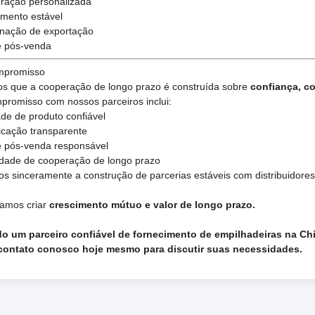
ração personalizada
mento estável
nação de exportação
e pós-venda
mpromisso
os que a cooperação de longo prazo é construída sobre
confiança, c
romisso com nossos parceiros inclui:
de de produto confiável
cação transparente
e pós-venda responsável
idade de cooperação de longo prazo
 sinceramente a construção de parcerias estáveis com distribuidores e
samos criar
crescimento mútuo e valor de longo prazo.
o um parceiro confiável de fornecimento de empilhadeiras na Ch
contato conosco hoje mesmo para discutir suas necessidades.