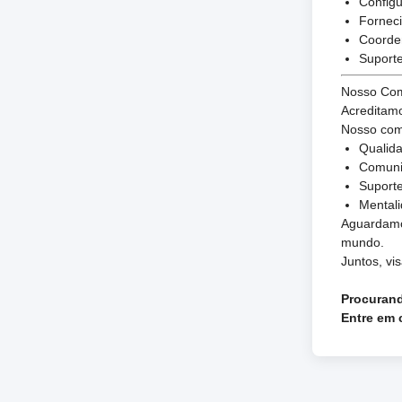
Configu
Forneci
Coorde
Suport
Nosso Co
Acreditam
Nosso comp
Qualida
Comuni
Suport
Mental
Aguardamos
mundo.
Juntos, vi
Procurand
Entre em 