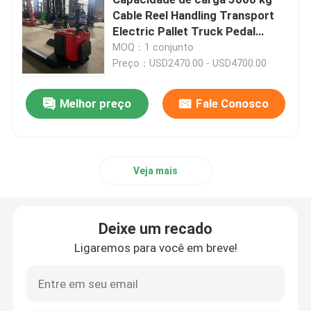
Cable Reel Handling Transport
Electric Pallet Truck Pedal
Empilhador elétrico da pálete
eletrônico de direção
MOQ：1 conjunto
Preço：USD2470.00 - USD4700.00
Paleteira Elétrica
Melhor preço
Fale Conosco
4 Empilhadeira direccional
Empilhador de paletes de 3 vias
Veja mais
Empilhadeira elétrica do alcance
Deixe um recado
Ligaremos para você em breve!
Trator de reboco elétrico
Motor de veículos elétricos