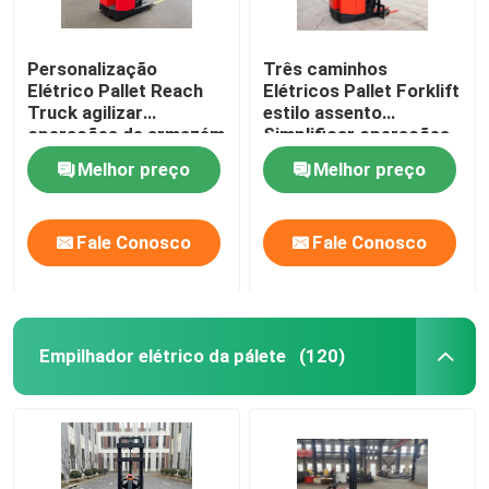
Personalização
Três caminhos
Elétrico Pallet Reach
Elétricos Pallet Forklift
Truck agilizar
estilo assento
operações de armazém
Simplificar operações
de armazém
Melhor preço
Melhor preço
Fale Conosco
Fale Conosco
Empilhador elétrico da pálete
(120)