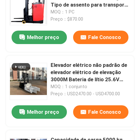
Tipo de assento para transporte
de mercadorias Equipamento de
MOQ：1 PC
Sobre nós
armazém
Preço：$870.00
Melhor preço
Fale Conosco
Excursão da fábrica
Controle da qualidade
Elevador elétrico não padrão de
elevador elétrico de elevação
Contato E.U.
3000M Bateria de lítio 25.6V
160AH
MOQ：1 conjunto
Preço：USD2470.00 - USD4700.00
Notícia
Melhor preço
Fale Conosco
Blogue
Empilhadeira elétrica da pálete
Capacidade de carga 5000 kg