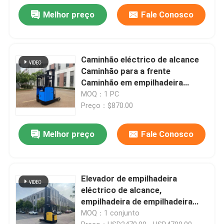
Melhor preço
Fale Conosco
Caminhão eléctrico de alcance
Caminhão para a frente
Caminhão em empilhadeira
Capacidade de carga 2000 KGS
MOQ：1 PC
Altura de elevação 6500 mm
Preço：$870.00
Melhor preço
Fale Conosco
Elevador de empilhadeira
eléctrico de alcance,
empilhadeira de empilhadeira
para a frente, capacidade 2500
MOQ：1 conjunto