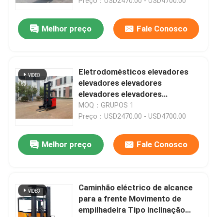
kg
Preço：USD2470.00 - USD4700.00
Melhor preço
Fale Conosco
Eletrodomésticos elevadores
elevadores elevadores
elevadores elevadores
elevadores elevadores
MOQ：GRUPOS 1
elevadores elevadores
Preço：USD2470.00 - USD4700.00
elevadores elevadores
elevadores elevadores
Melhor preço
Fale Conosco
elevadores elevadores
elevadores elevadores
elevadores elevadores
elevadores elevadores
Caminhão eléctrico de alcance
elevadores elevadores
para a frente Movimento de
elevadores elevadores
empilhadeira Tipo inclinação
elevadores elevadores