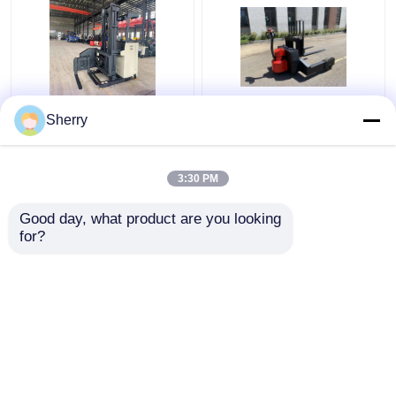
2500kg 3 Way Palet
Estacionamento lateral
Sherry
Stacker Passeio
em empilhadeira
estreito AC Drive
elétrica de 1,5
Automático Guiado
toneladas Sistema de
3:30 PM
Grande Ângulo
controle de
Melhor preço
Melhor preço
acionamento
Good day, what product are you looking 
americano CURTIS
for?
Fale Conosco
Fale Conosco
Veja mais
Casa
Mapa do Site
Fale Conosco
Desktop Site