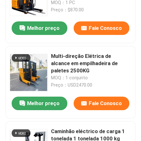
para a frente e inclinação para
MOQ：1 PC
elevadores elevadores
trás 9 metros Altura de elevação
Preço：$870.00
elevadores elevadores
elevadores elevadores
Melhor preço
Fale Conosco
elevadores elevadores
elevadores elevadores
elevadores elevadores
elevadores elevadores
Multi-direção Elétrica de
elevadores elevadores
alcance em empilhadeira de
elevadores
paletes 2500KG
MOQ：1 conjunto
Preço：USD2470.00
Casa
Melhor preço
Fale Conosco
Produtos
Caminhão eléctrico de carga 1
tonelada 1 tonelada 1000 kg
Vídeos