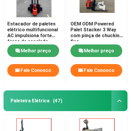
Estacador de paletes
OEM ODM Powered
elétrico multifuncional
Palet Stacker 3 Way
AC impulsiona forte
com pinça de chucking
força de escalada
fixa
Melhor preço
Melhor preço
Fale Conosco
Fale Conosco
Paleteira Elétrica
(47)