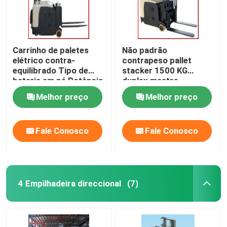
Carrinho de paletes
Não padrão
elétrico contra-
contrapeso pallet
equilibrado Tipo de
stacker 1500 KG
bateria em pé Potência
duplex mastro
Melhor preço
Melhor preço
Fale Conosco
Fale Conosco
4 Empilhadeira direccional
(7)